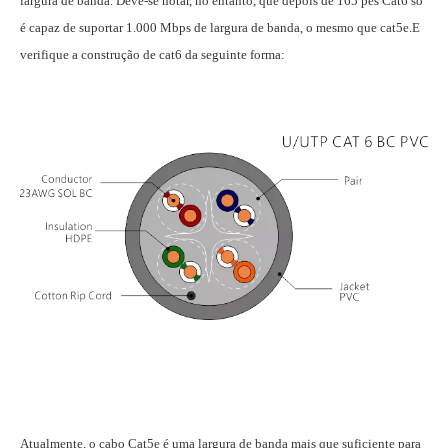
largura de banda. Deve-se notar, no entanto, que depois de 165 pés Cat6 só
é capaz de suportar 1.000 Mbps de largura de banda, o mesmo que cat5e.E
verifique a construção de cat6 da seguinte forma:
Atualmente, o cabo Cat5e é uma largura de banda mais que suficiente para