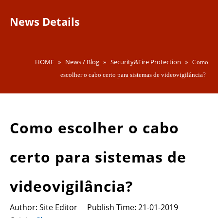
News Details
HOME
News / Blog
Security&Fire Protection
»
»
»
Como
escolher o cabo certo para sistemas de videovigilância?
Como escolher o cabo
certo para sistemas de
videovigilância?
Author: Site Editor Publish Time: 21-01-2019